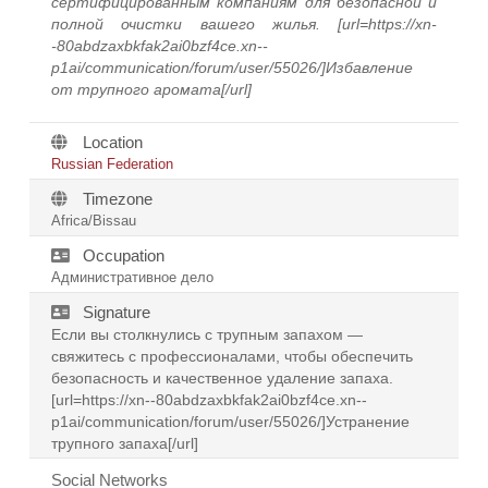
сертифицированным компаниям для безопасной и
полной очистки вашего жилья. [url=https://xn-
-80abdzaxbkfak2ai0bzf4ce.xn--
p1ai/communication/forum/user/55026/]Избавление
от трупного аромата[/url]
Location
Russian Federation
Timezone
Africa/Bissau
Occupation
Административное дело
Signature
Если вы столкнулись с трупным запахом —
свяжитесь с профессионалами, чтобы обеспечить
безопасность и качественное удаление запаха.
[url=https://xn--80abdzaxbkfak2ai0bzf4ce.xn--
p1ai/communication/forum/user/55026/]Устранение
трупного запаха[/url]
Social Networks